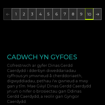
1
2
3
4
5
6
7
8
9
10
CADWCH YN GYFOES
Cofrestrwch ar gyfer Dinas Gerdd
Caerdydd i dderbyn diweddariadau
cyffrous yn ymwneud â cherddoriaeth,
digwyddiadau, pethau i'w gwneud a mwy
gan y tîm. Mae Gŵyl Dinas Gerdd Caerdydd
yn un o nifer o brosiectau gan Ddinas
Gerdd Caerdydd, a reolir gan Gyngor
Caerdydd.