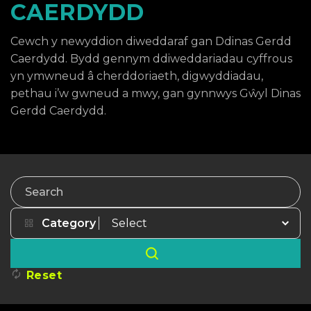
CAERDYDD
Cewch y newyddion diweddaraf gan Ddinas Gerdd
Caerdydd. Bydd gennym ddiweddariadau cyffrous
yn ymwneud â cherddoriaeth, digwyddiadau,
pethau i’w gwneud a mwy, gan gynnwys Gŵyl Dinas
Gerdd Caerdydd.
Search
Category
Reset