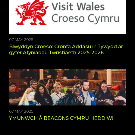
07 MAY 2025
Blwyddyn Croeso: Cronfa Addasu i’r Tywydd ar
gyfer Atyniadau Twristiaeth 2025-2026
07 MAY 2025
YMUNWCH Â BEACONS CYMRU HEDDIW!