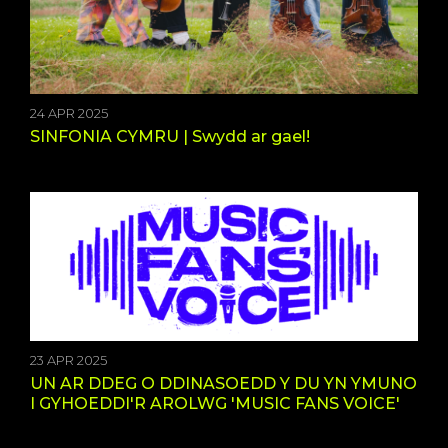
24 APR 2025
SINFONIA CYMRU | Swydd ar gael!
23 APR 2025
UN AR DDEG O DDINASOEDD Y DU YN YMUNO
I GYHOEDDI'R AROLWG 'MUSIC FANS VOICE'