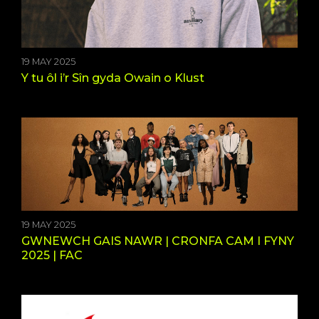
19 MAY 2025
Y tu ôl i’r Sîn gyda Owain o Klust
19 MAY 2025
GWNEWCH GAIS NAWR | CRONFA CAM I FYNY
2025 | FAC