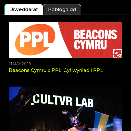
Diweddaraf
Poblogaidd
21 MAY 2025
Beacons Cymru x PPL: Cyflwyniad i PPL