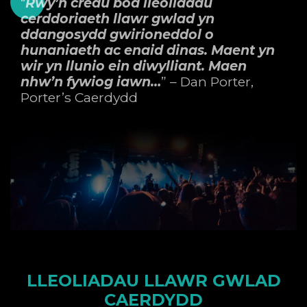
“
Rwy’n credu bod lleoliadau
cerddoriaeth llawr gwlad yn
ddangosydd gwirioneddol o
hunaniaeth ac enaid dinas. Maent yn
wir yn llunio ein diwylliant. Maen
nhw’n fywiog iawn…
” – Dan Porter,
Porter’s Caerdydd
LLEOLIADAU LLAWR GWLAD
CAERDYDD