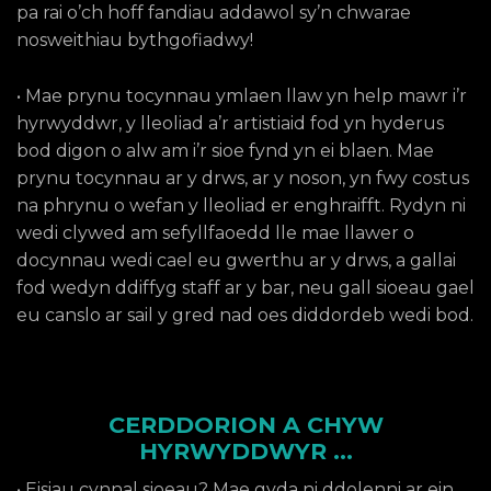
pa rai o’ch hoff fandiau addawol sy’n chwarae
nosweithiau bythgofiadwy!
• Mae prynu tocynnau ymlaen llaw yn help mawr i’r
hyrwyddwr, y lleoliad a’r artistiaid fod yn hyderus
bod digon o alw am i’r sioe fynd yn ei blaen. Mae
prynu tocynnau ar y drws, ar y noson, yn fwy costus
na phrynu o wefan y lleoliad er enghraifft. Rydyn ni
wedi clywed am sefyllfaoedd lle mae llawer o
docynnau wedi cael eu gwerthu ar y drws, a gallai
fod wedyn ddiffyg staff ar y bar, neu gall sioeau gael
eu canslo ar sail y gred nad oes diddordeb wedi bod.
CERDDORION A CHYW
HYRWYDDWYR …
• Eisiau cynnal sioeau? Mae gyda ni ddolenni ar ein