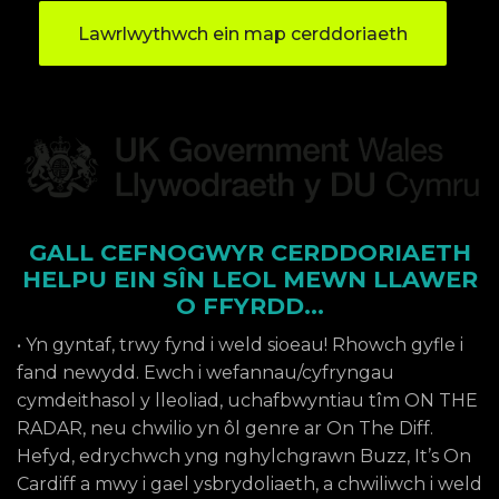
Lawrlwythwch ein map cerddoriaeth
GALL CEFNOGWYR CERDDORIAETH
HELPU EIN SÎN LEOL MEWN LLAWER
O FFYRDD…
• Yn gyntaf, trwy fynd i weld sioeau! Rhowch gyfle i
fand newydd. Ewch i wefannau/cyfryngau
cymdeithasol y lleoliad, uchafbwyntiau tîm ON THE
RADAR, neu chwilio yn ôl genre ar On The Diff.
Hefyd, edrychwch yng nghylchgrawn Buzz, It’s On
Cardiff a mwy i gael ysbrydoliaeth, a chwiliwch i weld