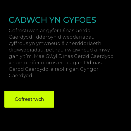
CADWCH YN GYFOES
Cofrestrwch ar gyfer Dinas Gerdd
Caerdydd i dderbyn diweddariadau
cyffrous yn ymwneud â cherddoriaeth,
digwyddiadau, pethau i'w gwneud a mwy
gan y tîm. Mae Gŵyl Dinas Gerdd Caerdydd
yn un o nifer o brosiectau gan Ddinas
Gerdd Caerdydd, a reolir gan Gyngor
Caerdydd.
Cofrestrwch