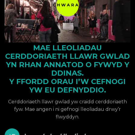
CHWARAE
MAE LLEOLIADAU
CERDDORIAETH LLAWR GWLAD
YN RHAN ANNATOD O FYWYD Y
DDINAS.
Y FFORDD ORAU I’W CEFNOGI
YW EU DEFNYDDIO.
Cerddoriaeth llawr gwlad yw craidd cerddoriaeth
fyw. Mae angen i ni gefnogi lleoliadau drwy’r
flwyddyn.