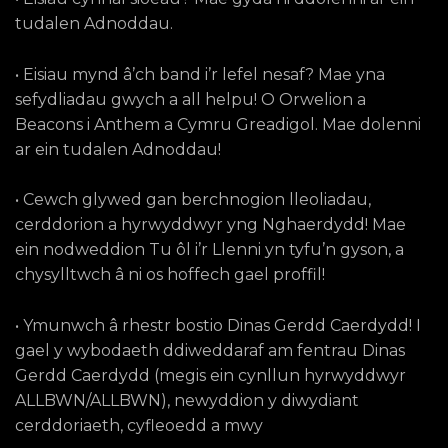
tudalen Adnoddau.
• Eisiau mynd â’ch band i’r lefel nesaf? Mae yna
sefydliadau gwych a all helpu! O Orwelion a
Beacons i Anthem a Cymru Greadigol. Mae dolenni
ar ein tudalen Adnoddau!
• Cewch glywed gan berchnogion lleoliadau,
cerddorion a hyrwyddwyr yng Nghaerdydd! Mae
ein nodweddion Tu ôl i’r Llenni yn tyfu’n gyson, a
chysylltwch â ni os hoffech gael proffil!
• Ymunwch â rhestr bostio Dinas Gerdd Caerdydd! I
gael y wybodaeth ddiweddaraf am fentrau Dinas
Gerdd Caerdydd (megis ein cynllun hyrwyddwyr
ALLBWN/ALLBWN), newyddion y diwydiant
cerddoriaeth, cyfleoedd a mwy