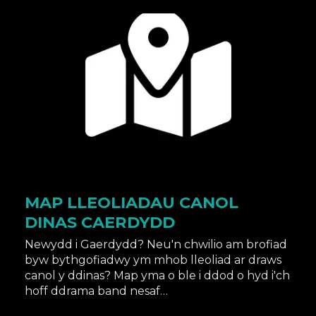
MAP LLEOLIADAU CANOL
DINAS CAERDYDD
Newydd i Gaerdydd? Neu'n chwilio am brofiad
byw bythgofiadwy ym mhob lleoliad ar draws
canol y ddinas? Map yma o ble i ddod o hyd i'ch
hoff ddrama band nesaf…