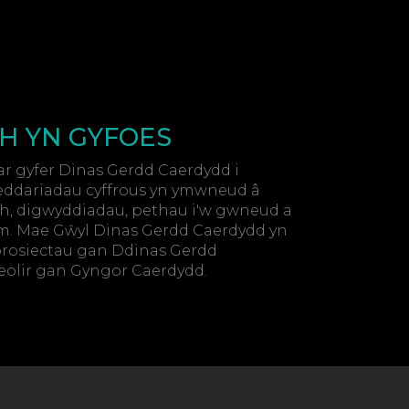
H YN GYFOES
ar gyfer Dinas Gerdd Caerdydd i
ddariadau cyffrous yn ymwneud â
h, digwyddiadau, pethau i'w gwneud a
m. Mae Gŵyl Dinas Gerdd Caerdydd yn
 brosiectau gan Ddinas Gerdd
reolir gan Gyngor Caerdydd.