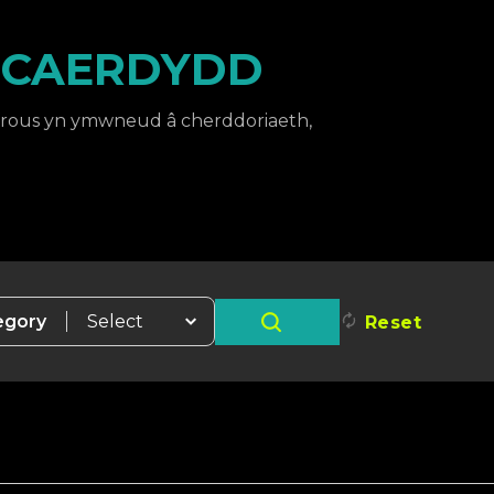
 CAERDYDD
rous yn ymwneud â cherddoriaeth,
egory
Reset