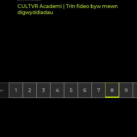
CULTVR Academi | Trin fideo byw mewn
digwyddiadau
1
2
3
4
5
6
7
9
8