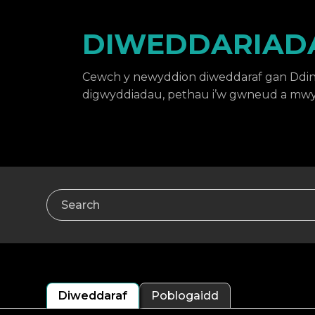
DIWEDDARIADA
Cewch y newyddion diweddaraf gan Ddin
digwyddiadau, pethau i’w gwneud a mwy
Search
Diweddaraf
Poblogaidd