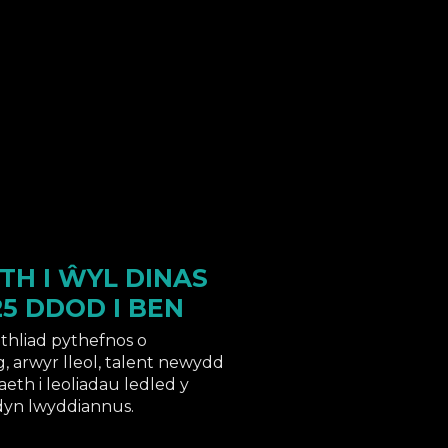
TH I ŴYL DINAS
5 DDOD I BEN
thliad pythefnos o
, arwyr lleol, talent newydd
eth i leoliadau ledled y
ddyn lwyddiannus.