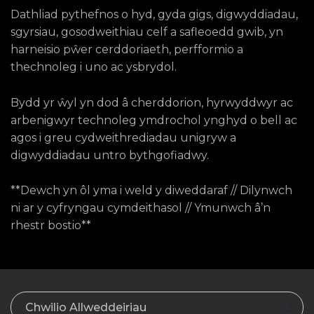
Dathliad pythefnos o hyd, gyda gigs, digwyddiadau,
sgyrsiau, gosodweithiau celf a safleoedd gwib, yn
harneisio pŵer cerddoriaeth, perfformio a
thechnoleg i uno ac ysbrydol.
Bydd yr ŵyl yn dod â cherddorion, hyrwyddwyr ac
arbenigwyr technoleg ymdrochol ynghyd o bell ac
agos i greu cydweithrediadau unigryw a
digwyddiadau untro bythgofiadwy.
**Dewch yn ôl yma i weld y diweddaraf // Dilynwch
ni ar y cyfryngau cymdeithasol // Ymunwch â’n
rhestr bostio**
Chwilio