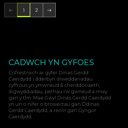
2
1
CADWCH YN GYFOES
Cofrestrwch ar gyfer Dinas Gerdd
Caerdydd i dderbyn diweddariadau
cyffrous yn ymwneud â cherddoriaeth,
digwyddiadau, pethau i'w gwneud a mwy
gan y tîm. Mae Gŵyl Dinas Gerdd Caerdydd
yn un o nifer o brosiectau gan Ddinas
Gerdd Caerdydd, a reolir gan Gyngor
Caerdydd.