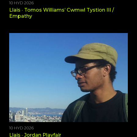
10 HYD 2026
Llais · Tomos Williams’ Cwmwl Tystion III /
Empathy
10 HYD 2026
Llais · Jordan Playfair