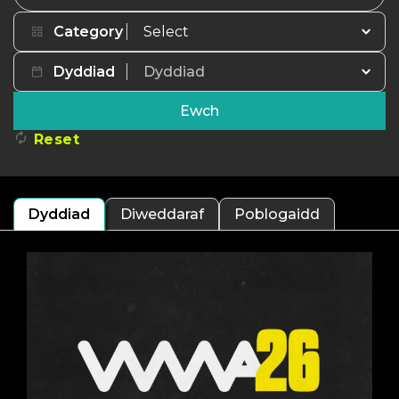
Allweddeiriau
Category
Dyddiad
Ewch
Reset
Dyddiad
Diweddaraf
Poblogaidd