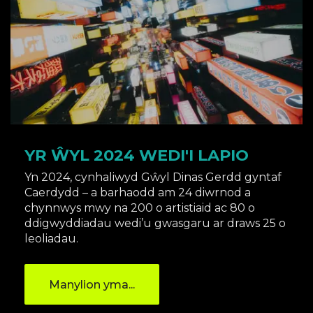
YR ŴYL 2024 WEDI'I LAPIO
Yn 2024, cynhaliwyd Gŵyl Dinas Gerdd gyntaf
Caerdydd – a barhaodd am 24 diwrnod a
chynnwys mwy na 200 o artistiaid ac 80 o
ddigwyddiadau wedi’u gwasgaru ar draws 25 o
leoliadau.
Manylion yma...