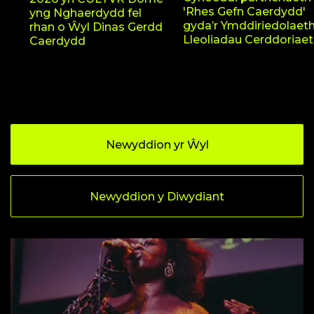
'Rhes Gefn Caerdydd'
yng Nghaerdydd fel
gyda’r Ymddiriedolaet
rhan o Ŵyl Dinas Gerdd
Lleoliadau Cerddoriae
Caerdydd
Newyddion yr Ŵyl
Newyddion y Diwydiant