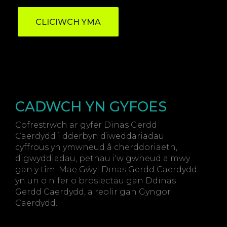
CLICIWCH YMA
CADWCH YN GYFOES
Cofrestrwch ar gyfer Dinas Gerdd
Caerdydd i dderbyn diweddariadau
cyffrous yn ymwneud â cherddoriaeth,
digwyddiadau, pethau i'w gwneud a mwy
gan y tîm. Mae Gŵyl Dinas Gerdd Caerdydd
yn un o nifer o brosiectau gan Ddinas
Gerdd Caerdydd, a reolir gan Gyngor
Caerdydd.