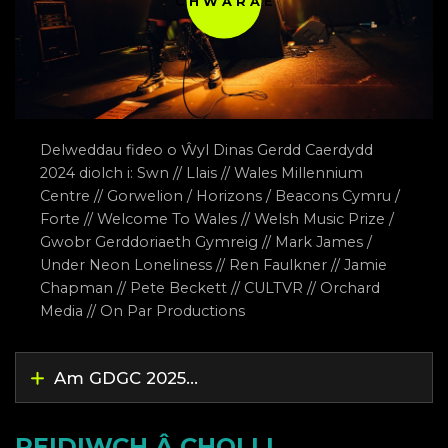
CHWARAE
Delweddau fideo o Ŵyl Dinas Gerdd Caerdydd
2024 diolch i: Swn // Llais // Wales Millennium
Centre // Gorwelion / Horizons / Beacons Cymru /
Forte // Welcome To Wales // Welsh Music Prize /
Gwobr Gerddoriaeth Gymreig // Mark James /
Under Neon Loneliness // Ren Faulkner // Jamie
Chapman // Pete Beckett // CULTVR // Orchard
Media // On Par Productions
Am GDGC 2025...
PEIDIWCH Â CHOLLI….