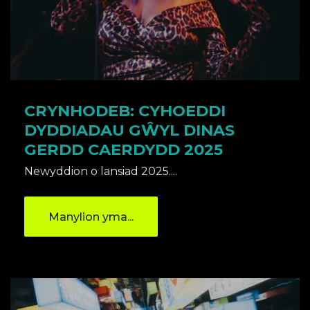
CRYNHODEB: CYHOEDDI
DYDDIADAU GŴYL DINAS
GERDD CAERDYDD 2025
Newyddion o lansiad 2025....
Manylion yma...