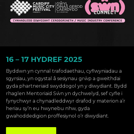
16 – 17 HYDREF 2025
Byddwn yn cynnal trafodaethau, cyflwyniadau a
sgyrsiau, yn ogystal â sesiynau grŵp a gweithdai
gyda phartneriaid swyddogol yn y diwydiant. Bydd
rhaglen Mentoriaid Sŵn yn dychwelyd, sef cyfle i
fynychwyr a chynadleddwyr drafod y materion a’r
heriau sy’n eu hwynebu nhw, gyda
gwahoddedigion proffesiynol o’r diwydiant.