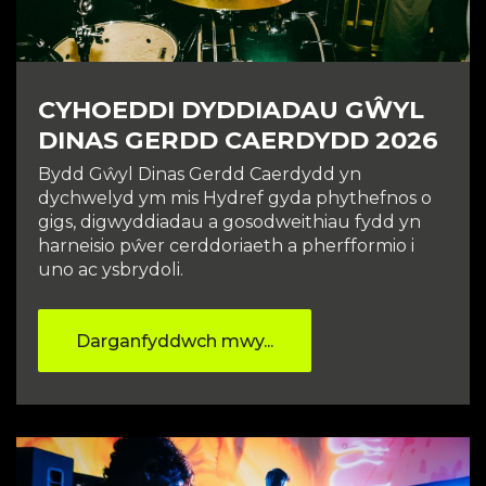
CYHOEDDI DYDDIADAU GŴYL
DINAS GERDD CAERDYDD 2026
Bydd Gŵyl Dinas Gerdd Caerdydd yn
dychwelyd ym mis Hydref gyda phythefnos o
gigs, digwyddiadau a gosodweithiau fydd yn
harneisio pŵer cerddoriaeth a pherfformio i
uno ac ysbrydoli.
Darganfyddwch mwy...