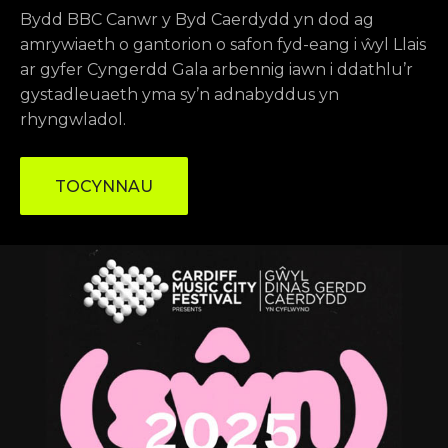
Bydd BBC Canwr y Byd Caerdydd yn dod ag
amrywiaeth o gantorion o safon fyd-eang i ŵyl Llais
ar gyfer Cyngerdd Gala arbennig iawn i ddathlu’r
gystadleuaeth yma sy’n adnabyddus yn
rhyngwladol.
TOCYNNAU