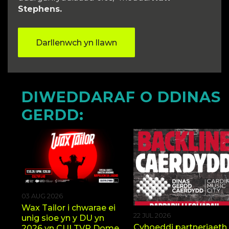
Stephens.
Darllenwch yn llawn
DIWEDDARAF O DDINAS
GERDD:
'r
d
03 AUG 2026
Wax Tailor i chwarae ei
22 JUL 2026
unig sioe yn y DU yn
Cyhoeddi partneriaeth
2026 yn CULTVR Dome