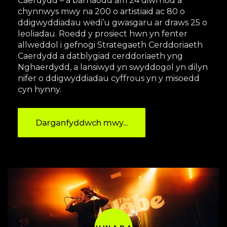
Caerdydd – a barhaodd am 24 diwrnod a
chynnwys mwy na 200 o artistiaid ac 80 o
ddigwyddiadau wedi’u gwasgaru ar draws 25 o
leoliadau. Roedd y prosiect hwn yn fenter
allweddol i gefnogi Strategaeth Cerddoriaeth
Caerdydd a datblygiad cerddoriaeth yng
Nghaerdydd, a lansiwyd yn swyddogol yn dilyn
nifer o ddigwyddiadau cyffrous yn y misoedd
cyn hynny.
Darganfyddwch mwy...