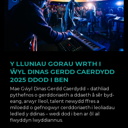
Y LLUNIAU GORAU WRTH I
ŴYL DINAS GERDD CAERDYDD
2025 DDOD I BEN
Mae Gŵyl Dinas Gerdd Caerdydd – dathliad
pythefnos o gerddoriaeth a ddaeth â sêr byd-
eang, arwyr lleol, talent newydd ffres a
miloedd o gefnogwyr cerddoriaeth i leoliadau
ledled y ddinas – wedi dod i ben ar ôl ail
flwyddyn lwyddiannus.