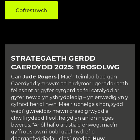
Cofrestrwch
STRATEGAETH GERDD
CAERDYDD 2025: TROSOLWG
Gan
Jude Rogers
| Mae’r teimlad bod gan
Gaerdydd ymrwymiad hirdymor i gerddoriaeth
fel asiant ar gyfer cytgord ac fel catalydd ar
gyfer newid yn ysbrydoledig – yn enwedig yn y
cyfnod heriol hwn. Mae’r uchelgais hon, sydd
wedi’i gwreiddio mewn creadigrwydd a
chwilfrydedd lleol, hefyd yn anfon neges
bwerus. “Ar ôl haf o artistiaid enwog, mae’n
gyffrous iawn i bobl gael hydref o
ddarganfyddiadau clos,” meddai
Huw