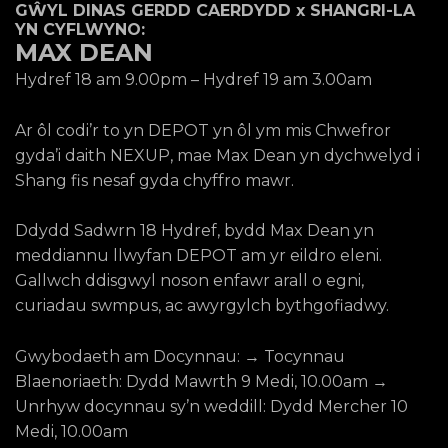
GŴYL DINAS GERDD CAERDYDD x SHANGRI-LA
YN CYFLWYNO:
MAX DEAN
Hydref 18 am 9.00pm – Hydref 19 am 3.00am
Ar ôl codi’r to yn DEPOT yn ôl ym mis Chwefror
gyda’i daith NEXUP, mae Max Dean yn dychwelyd i
Shang fis nesaf gyda chyffro mawr.
Ddydd Sadwrn 18 Hydref, bydd Max Dean yn
meddiannu llwyfan DEPOT am yr eildro eleni.
Gallwch ddisgwyl noson enfawr arall o egni,
curiadau swmpus, ac awyrgylch bythgofiadwy.
Gwybodaeth am Docynnau: → Tocynnau
Blaenoriaeth: Dydd Mawrth 9 Medi, 10.00am →
Unrhyw docynnau sy’n weddill: Dydd Mercher 10
Medi, 10.00am