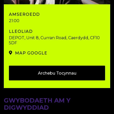
AMSEROEDD
21:00
LLEOLIAD
DEPOT, Unit 8, Curran Road, Caerdydd, CF10
5DF
MAP GOOGLE
Archebu Tocynnau
GWYBODAETH AM Y
DIGWYDDIAD