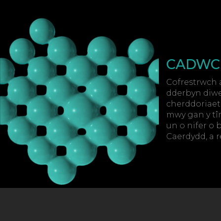
CADWC
Cofrestrwch 
dderbyn diwe
cherddoriaet
mwy gan y tî
un o nifer o
Caerdydd, a 