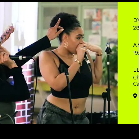
D
2
A
19
L
Ch
Ca