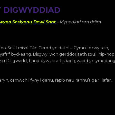
 DIGWYDDIAD
lwyno Sesiynau Dewi Sant
– Mynediad am ddim
eo-Soul misol Tân Cerdd yn dathlu Cymru drwy sain,
frif byd-eang. Disgwyliwch gerddoriaeth soul, hip-hop
hesu DJ gwadd, band byw ac artistiaid gwadd yn ymddan
n, camwch i fyny i ganu, rapio neu rannu’r gair llafar.