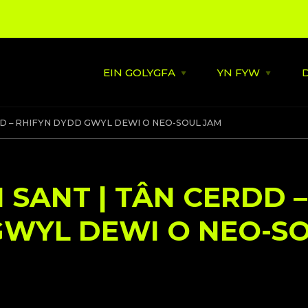
EIN GOLYGFA
YN FYW
Open
Open
EIN
YN
GOLYGFA
FYW
menu
menu
Ynghylch
Seisynau Dew
DD – RHIFYN DYDD GWYL DEWI O NEO-SOUL JAM
Y Diweddaraf
Haf o Gerddor
Caerdydd
Tu ôl i’r Llenni
Cefnogi Lleol
 SANT | TÂN CERDD –
Trac Sain y Ddinas
Gwlad
GWYL DEWI O NEO-S
Strategaeth Gerdd
Helaethwyd 
Chi