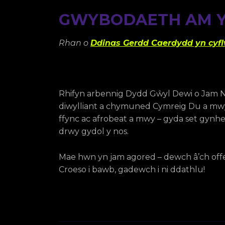
GWYBODAETH AM Y
Rhan o
Ddinas Gerdd Caerdydd yn cyf
Rhifyn arbennig Dydd Gŵyl Dewi o Jam N
diwylliant a chymuned Cymreig Du a mwya
ffync ac afrobeat a mwy – gyda set gyn
drwy gydol y nos.
Mae hwn yn jam agored – dewch â’ch offery
Croeso i bawb, gadewch i ni ddathlu!