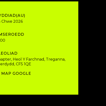
YDDIAD(AU)
8 Chwe 2026
MSEROEDD
:00
LEOLIAD
apter, Heol Y Farchnad, Treganna,
erdydd, CF5 1QE
MAP GOOGLE