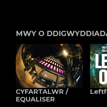
MWY O DDIGWYDDIAD
CYFARTALWR /
Leftf
EQUALISER