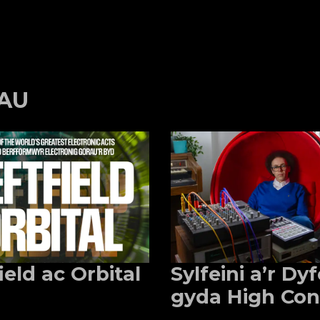
AU
ield ac Orbital
Sylfeini a’r Dy
gyda High Con