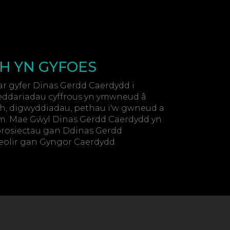
H YN GYFOES
ar gyfer Dinas Gerdd Caerdydd i
ddariadau cyffrous yn ymwneud â
h, digwyddiadau, pethau i'w gwneud a
m. Mae Gŵyl Dinas Gerdd Caerdydd yn
 brosiectau gan Ddinas Gerdd
reolir gan Gyngor Caerdydd.