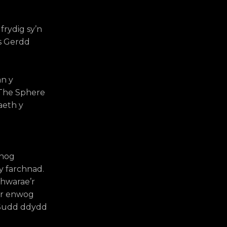
frydig sy’n
as Gerdd
an y
l The Sphere
aeth y
thog
y farchnad.
chwarae’r
yr enwog
o Sudd ddydd