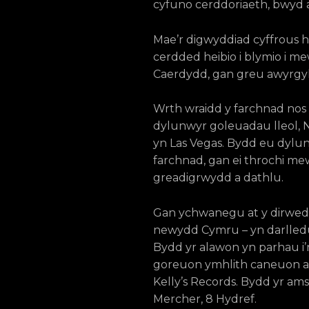
cyfuno cerddoriaeth, bwyd a
Mae’r digwyddiad cyffrous h
cerdded heibio i blymio i m
Caerdydd, gan greu awyrgy
Wrth wraidd y farchnad nos
dylunwyr goleuadau lleol, Ne
yn Las Vegas. Bydd eu dylu
farchnad, gan ei throchi mew
greadigrwydd a dathlu.
Gan ychwanegu at y dirwedd
newydd Cymru – yn darlledu’
Bydd yr alawon yn parhau i’
goreuon ymhlith caneuon am
Kelly’s Records. Bydd yr am
Mercher, 8 Hydref.