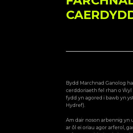
FARCHNAD
CAERDYD
Bydd Marchnad Ganolog han
cerddoriaeth fel rhan o Ŵy
fydd yn agored i bawb yn y
Hydref).
Am dair noson arbennig yn u
ar ôl ei oriau agor arferol,