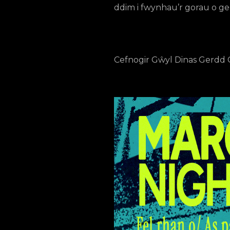
ddim i fwynhau’r gorau o ger
Cefnogir Gŵyl Dinas Gerdd