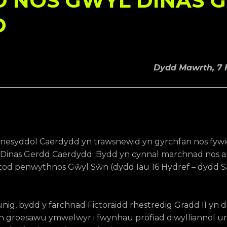
 NOS GŴYL DINAS 
D
Dydd Mawrth, 7 
esyddol Caerdydd yn trawsnewid yn gyrchfan nos fywio
l Dinas Gerdd Caerdydd. Bydd yn cynnal marchnad nos 
stod penwythnos Gŵyl Sŵn (dydd Iau 16 Hydref – dydd 
nig, bydd y farchnad Fictoraidd rhestredig Gradd II yn 
 gan groesawu ymwelwyr i fwynhau profiad diwylliannol u