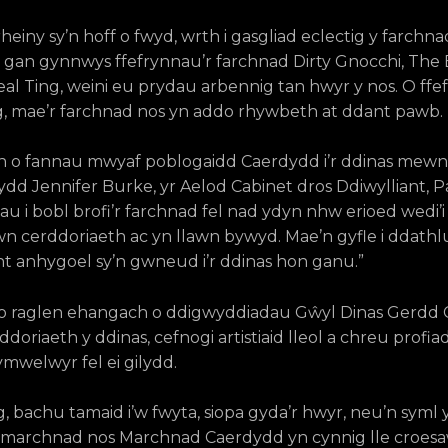
heiny sy’n hoff o fwyd, wrth i gasgliad eclectig y farchna
gan gynnwys ffefrynnau’r farchnad Dirty Gnocchi, The
eal Ting, weini eu prydau arbennig tan hwyr y nos. O ff
g, mae’r farchnad nos yn addo rhywbeth at ddant pawb.
 o fannau mwyaf poblogaidd Caerdydd i’r ddinas mewn
d Jennifer Burke, yr Aelod Cabinet dros Ddiwylliant, P
au i bobl brofi’r farchnad fel nad ydyn nhw erioed wedi’i
awn cerddoriaeth ac yn llawn bywyd. Mae’n gyfle i ddathl
nt anhygoel sy’n gwneud i’r ddinas hon ganu.”
 o raglen ehangach o ddigwyddiadau Gŵyl Dinas Gerdd 
ddoriaeth y ddinas, cefnogi artistiaid lleol a chreu profi
ymwelwyr fel ei gilydd.
g, bachu tamaid i’w fwyta, siopa gyda’r hwyr, neu’n syml 
marchnad nos Marchnad Caerdydd yn cynnig lle croes