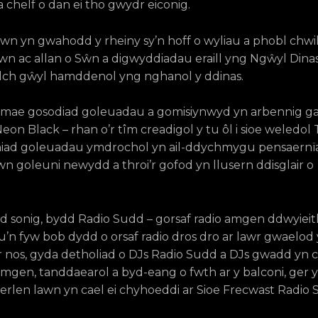
 chelf o dan ei tho gwydr eiconig.
wn yn gwahodd y rheiny sy’n hoff o wyliau a phobl chwil
ewn ac allan o Sŵn a digwyddiadau eraill yng Ngŵyl Din
lch gŵyl hamddenol yng nghanol y ddinas.
 mae gosodiad goleuadau a gomisiynwyd yn arbennig g
on Black – rhan o’r tîm creadigol y tu ôl i sioe weledo
niad goleuadau ymdrochol yn ail-ddychmygu pensaernï
n goleuni newydd a throi’r gofod yn llusern ddisglair o
 sonig, bydd Radio Sudd – gorsaf radio amgen ddwyiei
n fyw bob dydd o orsaf radio dros dro ar lawr gwaelod 
r nos, gyda detholiad o DJs Radio Sudd a DJs gwadd yn 
gen, tanddaearol a byd-eang o fwth ar y balconi, ger 
serlen lawn yn cael ei chyhoeddi ar Sioe Frecwast Radi