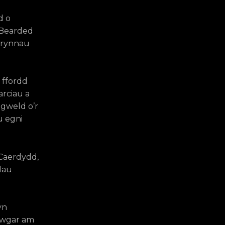
d o
 Bearded
efrynnau
 ffordd
arciau a
 gweld o’r
u egni
Caerdydd,
adau
yn
awgar am