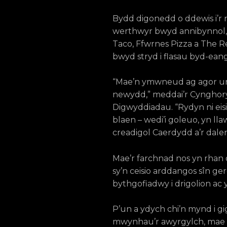
Bydd digonedd o ddewis i’r r
werthwyr bwyd annibynnol, 
Taco, Ffwrnes Pizza a The R
bwyd stryd i flasau byd-ean
“Mae’n ymwneud ag agor un
newydd,” meddai’r Cynghoryd
Digwyddiadau. “Rydyn ni eisi
blaen – wedi’i goleuo, yn ll
creadigol Caerdydd a’r dale
Mae’r farchnad nos yn rhan
sy’n ceisio arddangos sîn ger
bythgofiadwy i drigolion ac 
P’un a ydych chi’n mynd i gi
mwynhau’r awyrgylch, mae 