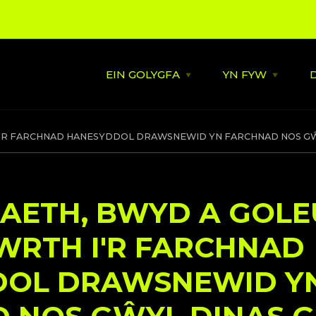
EIN GOLYGFA
YN FYW
Open
Open
EIN
YN
GOLYGFA
FYW
menu
menu
Ynghylch
Seisynau Dew
I'R FARCHNAD HANESYDDOL DRAWSNEWID YN FARCHNAD NOS G
Y Diweddaraf
Haf o Gerddor
Caerdydd
Tu ôl i’r Llenni
Cefnogi Lleol
Trac Sain y Ddinas
AETH, BWYD A GOL
Gwlad
Strategaeth Gerdd
Helaethwyd 
WRTH I'R FARCHNAD
Chi
DOL DRAWSNEWID Y