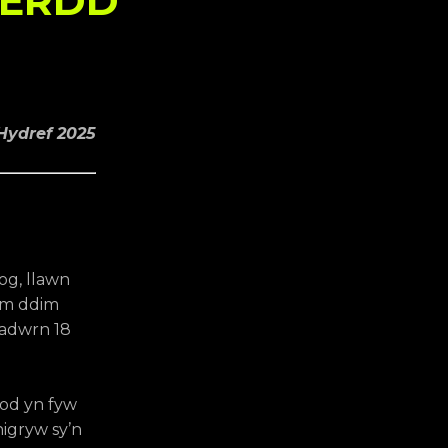
GERDD
Hydref 2025
g, llawn
am ddim
Sadwrn 18
dod yn fyw
nigryw sy’n