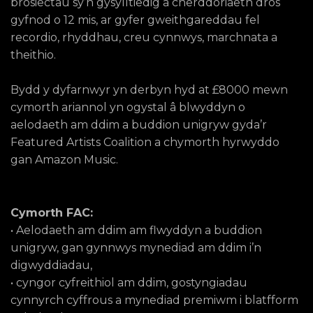
brosiectau sy’n gysylltiedig â cherddoriaeth dros
gyfnod o 12 mis, ar gyfer gweithgareddau fel
recordio, rhyddhau, creu cynnwys, marchnata a
theithio.
Bydd y dyfarnwyr yn derbyn hyd at £8000 mewn
cymorth ariannol yn ogystal â blwyddyn o
aelodaeth am ddim a buddion unigryw gyda’r
Featured Artists Coalition a chymorth hyrwyddo
gan Amazon Music.
Cymorth FAC:
• Aelodaeth am ddim am flwyddyn a buddion
unigryw, gan gynnwys mynediad am ddim i’n
digwyddiadau,
• cyngor cyfreithiol am ddim, gostyngiadau
cynnyrch cyffrous a mynediad premiwm i blatfform