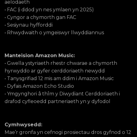
aelodaeth
• FAC (i ddod yn nes ymlaen yn 2025)
• Cyngor a chymorth gan FAC
• Sesiynau hyfforddi
• Rhwydwaith o ymgeiswyr llwyddiannus
Manteision Amazon Music:
• Gwella ystyriaeth rhestr chwarae a chymorth
hyrwyddo ar gyfer cerddoriaeth newydd
• Tanysgrifiad 12 mis am ddim i Amazon Music
• Dyfais Amazon Echo Studio
• Ymgynghori â thîm y Diwydiant Cerddoriaeth i
drafod cyfleoedd partneriaeth yn y dyfodol
Cymhwysedd:
Mae’r gronfa yn cefnogi prosiectau dros gyfnod o 12