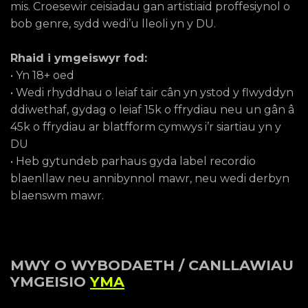
mis. Croesewir ceisiadau gan artistiaid proffesiynol o
bob genre, sydd wedi’u lleoli yn y DU.
Rhaid i ymgeiswyr fod:
• Yn 18+ oed
• Wedi rhyddhau o leiaf tair cân yn ystod y flwyddyn
ddiwethaf, gydag o leiaf 15k o ffrydiau neu un gân â
45k o ffrydiau ar blatfform cymwys i’r siartiau yn y
DU
• Heb gytundeb parhaus gyda label recordio
blaenllaw neu annibynnol mawr, neu wedi derbyn
blaenswm mawr.
MWY O WYBODAETH / CANLLAWIAU
YMGEISIO
YMA