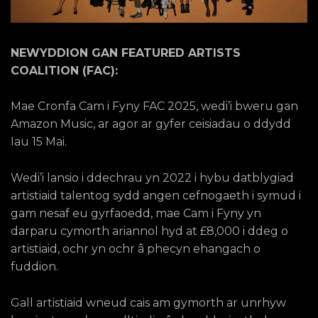
NEWYDDION GAN FEATURED ARTISTS
COALITION (FAC):
Mae Cronfa Cam i Fyny FAC 2025, wedi’i bweru gan
Amazon Music, ar agor ar gyfer ceisiadau o ddydd
Iau 15 Mai.
Wedi’i lansio i ddechrau yn 2022 i hybu datblygiad
artistiaid talentog sydd angen cefnogaeth i symud i
gam nesaf eu gyrfaoedd, mae Cam i Fyny yn
darparu cymorth ariannol hyd at £8,000 i ddeg o
artistiaid, ochr yn ochr â phecyn ehangach o
fuddion.
Gall artistiaid wneud cais am gymorth ar unrhyw