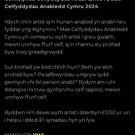
Celfyddydau Anabledd Cymru 2024
Ydych chi’n artist sy’n hunan-anabod yn anabl neu
fyddar yng Nghymru? Mae Celfyddydau Anabledd
Cymru yn comisiynu wyth artist i greu gwaith,
mewn unrhyw ffurf celf, sy’n rhannu eu profiad
byw trwy greadigrwydd.
Sut brofiad yw bod chi’ch hun? Beth yw eich
profiad byw? Pa safbwyntiau unigryw sydd
gennych chi fel person anabl? Rydym am i chi
ddangos i ni trwy gynhyrchu celf ragorol, mewn
unrhyw ffurf celf.
Byddwn ni’n dewis wyth artist i dderbyn £1250 yr un
i helpu i ddod â’r syniadau hyn yn fyw.