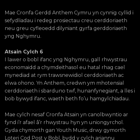
Mae Cronfa Gerdd Anthem Cymru yn cynnig cyllid i
sefydliadau i redeg prosiectau creu cerddoriaeth
neu greu cyfleoedd dilyniant gyrfa gerddoriaeth
yng Nghymru.
Atsain Cylch 6
I lawer o bobl ifanc yng Nghymru, gall rhwystrau
economaidd a chymdeithasol eu hatal rhag cael
mynediad at rym trawsnewidiol cerddoriaeth ac
elwa ohono. Yn Anthem, credwn ym mhotensial
cerddoriaeth i sbarduno twf, hunanfynegiant, a lles i
bob bywyd ifanc, waeth beth fo’u hamgylchiadau.
Mae cylch nesaf Cronfa Atsain yn canolbwyntio ar
fynd i’r afael â’r rhwystrau hyn yn uniongyrchol.
Gyda chymorth gan Youth Music, drwy gymorth
Loteri Cod Post y Bobl, bydd y cylch ariannu