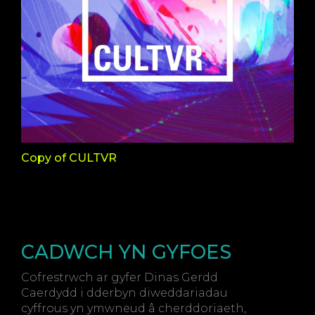
Copy of CULTVR
CADWCH YN GYFOES
Cofrestrwch ar gyfer Dinas Gerdd
Caerdydd i dderbyn diweddariadau
cyffrous yn ymwneud â cherddoriaeth,