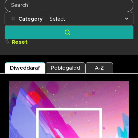
Search
Category
Reset
Diweddaraf
Poblogaidd
A-Z